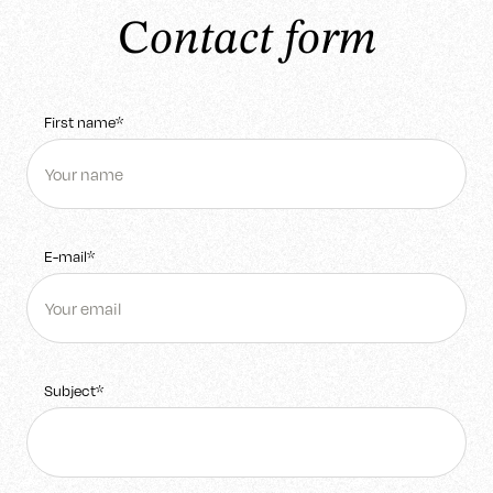
C
ontact form
First name*
E-mail*
Subject*