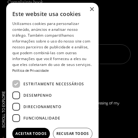
Complaints book
×
Este website usa cookies
Utilizamos cookies para personalizar
Subscribe to our newsletter
conteúdo, anúncios e analisar nosso
tráfego. Também compartilhamos
E-mail*
informações sobre o uso do nosso site com
nossos parceiros de publicidade e análise,
que podem combiná-las com outras
informações que você forneceu a eles ou
que eles coletaram do uso de seus serviços.
Política de Privacidade
ESTRITAMENTE NECESSÁRIOS
SCROLL TO EXPLORE
DESEMPENHO
By submitting, I accept the collection and processing of my
DIRECIONAMENTO
personal data in accordance with
Privacy Policy
.
FUNCIONALIDADE
Visit our online shop
ACEITAR TODOS
RECUSAR TODOS