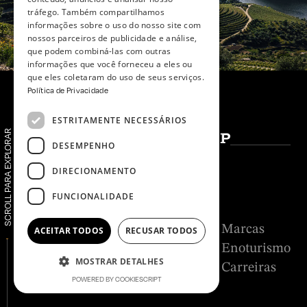
tráfego. Também compartilhamos
informações sobre o uso do nosso site com
nossos parceiros de publicidade e análise,
que podem combiná-las com outras
informações que você forneceu a eles ou
que eles coletaram do uso de seus serviços.
Política de Privacidade
ESTRITAMENTE NECESSÁRIOS
SCROLL PARA EXPLORAR
DESEMPENHO
DIRECIONAMENTO
FUNCIONALIDADE
Grupo Kopke
Marcas
ACEITAR TODOS
RECUSAR TODOS
Terroir
Enoturismo
MOSTRAR DETALHES
Media
Carreiras
POWERED BY COOKIESCRIPT
Contactos