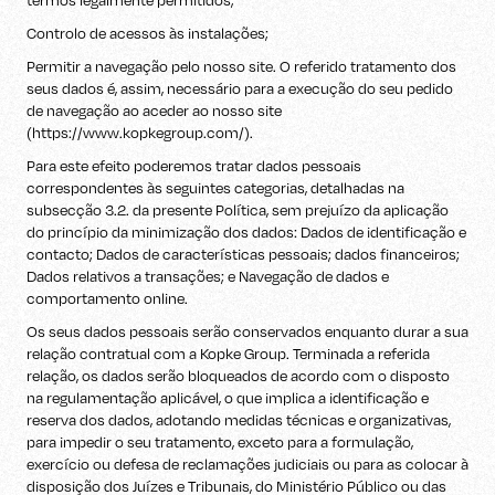
termos legalmente permitidos;
Controlo de acessos às instalações;
Permitir a navegação pelo nosso site. O referido tratamento dos
seus dados é, assim, necessário para a execução do seu pedido
de navegação ao aceder ao nosso site
(https://www.kopkegroup.com/).
Para este efeito poderemos tratar dados pessoais
correspondentes às seguintes categorias, detalhadas na
subsecção 3.2. da presente Política, sem prejuízo da aplicação
do princípio da minimização dos dados: Dados de identificação e
contacto; Dados de características pessoais; dados financeiros;
Dados relativos a transações; e Navegação de dados e
comportamento online.
Os seus dados pessoais serão conservados enquanto durar a sua
relação contratual com a Kopke Group. Terminada a referida
relação, os dados serão bloqueados de acordo com o disposto
na regulamentação aplicável, o que implica a identificação e
reserva dos dados, adotando medidas técnicas e organizativas,
para impedir o seu tratamento, exceto para a formulação,
exercício ou defesa de reclamações judiciais ou para as colocar à
disposição dos Juízes e Tribunais, do Ministério Público ou das