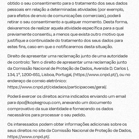
obtido o seu consentimento para o tratamento dos seus dados
pessoais em relação a determinadas atividades (por exemplo,
para efeitos de envio de comunicações comerciais), poderá
retirar o seu consentimento a qualquer momento. Desta forma,
deixaremos de realizar aquela atividade específica para a qual
previamente consentiu, a menos que exista outro motivo que
justifique a continuidade do tratamento dos seus dados para
estes fins, caso em que o notificaremos desta situação.
Direito de apresentar uma reclamação junto de uma autoridade
de controlo: Tem o direito de apresentar uma reclamação junto
da Comissão Nacional de Proteção de Dados, Avenida D. Carlos I,
134, 1º, 1200-651, Lisboa, Portugal, (https://www.cnpd.pt/), ou no
endereço de correio eletrónico:
https://www.cnpd.pt/cidadaos/participacoes/geral/.
Poderá exercer os direitos acima indicados enviando um email
para dpo@kopkegroup.com, anexando um documento
comprovativo da sua identidade e fornecendo os dados
necessários para processar o seu pedido.
Os interessados podem obter informações adicionais sobre os
seus direitos no site da Comissão Nacional de Proteção de Dados,
https://www.cnpd.pt/.