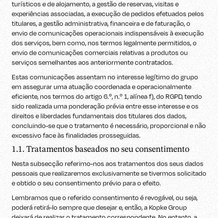
turísticos e de alojamento, a gestão de reservas, visitas e
experiências associadas, a execução de pedidos efetuados pelos
titulares, a gestão administrativa, financeira e de faturação, o
envio de comunicações operacionais indispensáveis à execução
dos serviços, bem como, nos termos legalmente permitidos, o
envio de comunicações comerciais relativas a produtos ou
serviços semelhantes aos anteriormente contratados.
Estas comunicações assentam no interesse legítimo do grupo
em assegurar uma atuação coordenada e operacionalmente
eficiente, nos termos do artigo 6.º, n.º 1, alínea f), do RGPD, tendo
sido realizada uma ponderação prévia entre esse interesse e os
direitos e liberdades fundamentais dos titulares dos dados,
concluindo-se que o tratamento é necessário, proporcional e não
excessivo face às finalidades prosseguidas.
1.1. Tratamentos baseados no seu consentimento
Nesta subsecção referimo-nos aos tratamentos dos seus dados
pessoais que realizaremos exclusivamente se tivermos solicitado
e obtido o seu consentimento prévio para o efeito.
Lembramos que o referido consentimento é revogável, ou seja,
poderá retirá-lo sempre que desejar e, então, a Kopke Group
deixará de realizar o tratamento correspondente. No entanto, a